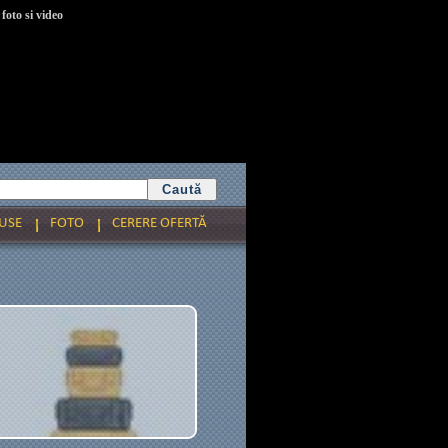
foto si video
USE
FOTO
CERERE OFERTĂ